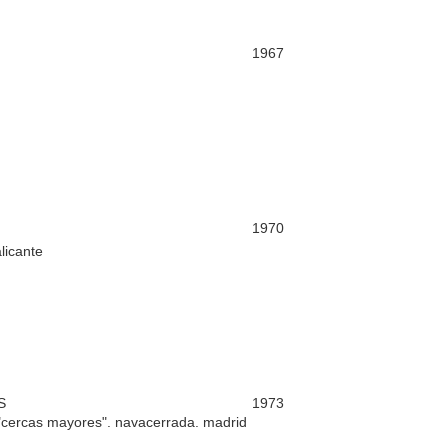
1967
1970
licante
S
1973
 "cercas mayores". navacerrada. madrid