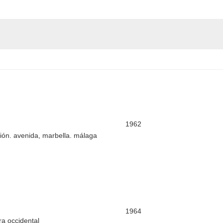
1962
ión. avenida, marbella. málaga
1964
ra occidental